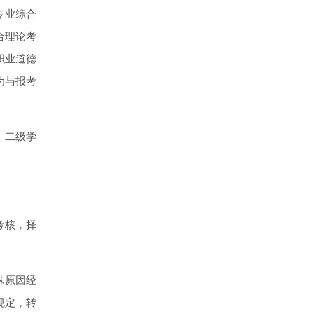
专业综合
合理论考
职业道德
为与报考
、二级学
考核，择
。
殊原因经
规定，转