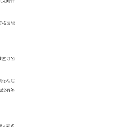
(见附件
资格技能
业签订的
);往届
如没有签
能大赛名