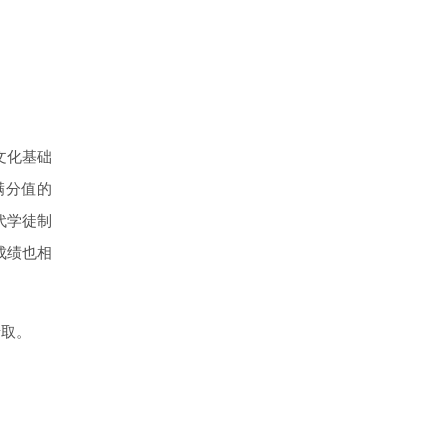
文化基础
满分值的
代学徒制
成绩也相
取。