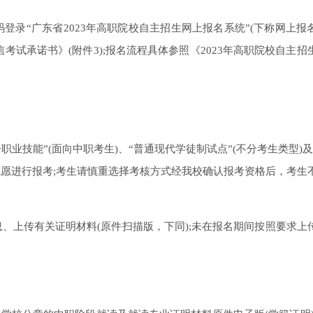
码登录“广东省2023年高职院校自主招生网上报名系统”(下称网上报
行报名及签订《诚信考试承诺书》(附件3);报名流程具体参照《2023年高职院校自主
业技能”(面向中职考生)、“普通现代学徒制试点”(不分考生类型)及
志愿进行报考;考生请慎重选择考核方式经我校确认报考资格后，考生
、上传有关证明材料(原件扫描版，下同);未在报名期间按照要求上