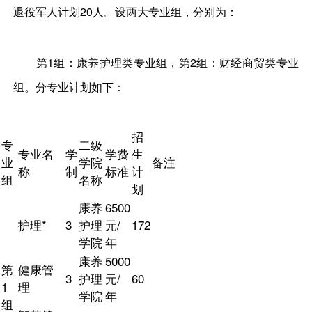
退役军人计划20人。设两大专业组，分别为：
第1组：康养护理类专业组，第2组：财经商贸类专业
组。分专业计划如下：
招
专
二级
专业名
学
学费
生
业
学院
备注
称
制
标准
计
组
名称
划
康养
6500
护理*
3
护理
元/
172
学院
年
康养
5000
第
健康管
3
护理
元/
60
1
理
学院
年
组