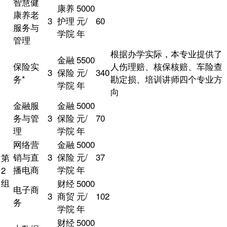
智慧健
康养
5000
康养老
3
护理
元/
60
服务与
学院
年
管理
根据办学实际，本专业提供了
金融
5500
保险实
人伤理赔、核保核赔、车险查
3
保险
元/
340
务*
勘定损、培训讲师四个专业方
学院
年
向
金融服
金融
5000
务与管
3
保险
元/
70
理
学院
年
网络营
金融
5000
销与直
3
保险
元/
37
第
播电商
学院
年
2
组
财经
5000
电子商
3
商贸
元/
102
务
学院
年
财经
5000