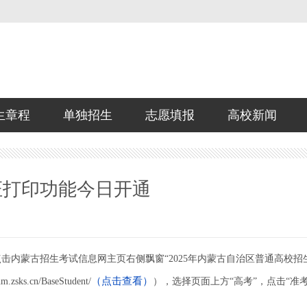
生章程
单独招生
志愿填报
高校新闻
证打印功能今日开通
击内蒙古招生考试信息网主页右侧飘窗“2025年内蒙古自治区普通高校招
（点击查看）
.cn/BaseStudent/
），选择页面上方“高考”，点击“准