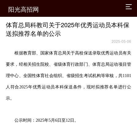
阳光高招网
体育总局科教司关于2025年优秀运动员本科保
送拟推荐名单的公示
2025-05-06
根据教育部、国家体育总局关于高校保送录取优秀运动员有关
要求，经相关招生院校、省级体育行政部门、体育总局运动项目管
理中心、全国性体育社会组织、省级招生考试机构等审核，共1101
人符合2025年优秀运动员本科保送条件，现对拟推荐名单进行公
示。
公示时间：2025年5月6日至12日。