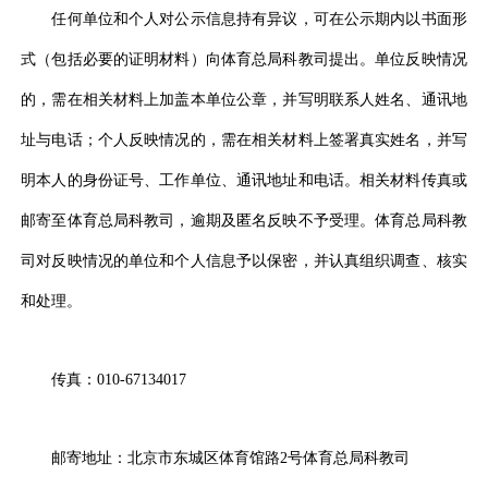
任何单位和个人对公示信息持有异议，可在公示期内以书面形
式（包括必要的证明材料）向体育总局科教司提出。单位反映情况
的，需在相关材料上加盖本单位公章，并写明联系人姓名、通讯地
址与电话；个人反映情况的，需在相关材料上签署真实姓名，并写
明本人的身份证号、工作单位、通讯地址和电话。相关材料传真或
邮寄至体育总局科教司，逾期及匿名反映不予受理。体育总局科教
司对反映情况的单位和个人信息予以保密，并认真组织调查、核实
和处理。
传真：010-67134017
邮寄地址：北京市东城区体育馆路2号体育总局科教司