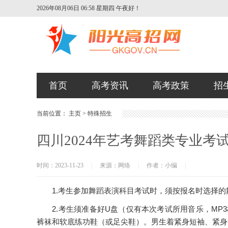
2026年08月06日 06:58 星期四
午夜好！
首页
高考资讯
高考政策
招
当前位置：
主页
>
特殊招生
四川2024年艺考舞蹈类专业考
时间：2023-11-23
|
来源：网络
|
作者：小编
|
1.考生参加舞蹈表演科目考试时，须按报名时选择的
2.考生须准备好U盘（仅有本次考试所用音乐，MP
裤袜和软底练功鞋（或足尖鞋）。男生着紧身短袖、紧身