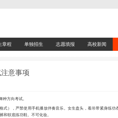
生章程
单独招生
志愿填报
高校新闻
试注意事项
舞种方向考试。
3格式），严禁使用手机播放伴奏音乐。女生盘头，着吊带紧身练功
裤和软底练功鞋。不可化妆。