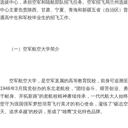
选拔中心，承担空军和陆航部队招飞任务。空军招飞局兰州选拔
中心主要负责陕西、甘肃、宁夏、青海和新疆五省（自治区）普
通高中生和军校毕业生的招飞工作。
（一）空军航空大学简介
空军航空大学，是空军直属的高等教育院校，前身可追溯至
1946年3月我党创办的东北老航校，“团结奋斗、艰苦创业、勇
于献身、开拓新路”的老航校精神赓续传承，一代代航大人始终
坚守为强国强军梦想培育飞行英才的初心使命，凝练了“砺志空
天、追求卓越”的校训，形成了“雄鹰”文化特色品牌。