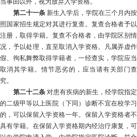
当事由以外，视为放弃入学资格。
第
二十一
条
新生入学后，学
院
在三个月内
照国家招生规定对其进行复查。复查合格者予以
注册，取得学籍。复查不合格者，由学
院
区别
况，予以处理，直至取消入学资格。凡属弄虚作
假、徇私舞弊取得学籍者，一经查实，学
院
应
取消其学籍。情节恶劣的，应当请有关部门查
究。
第
二十二
条
对患有疾病的新生，经学
院
指
的二级甲等以上医院（下同）诊断不宜在校学习
的，可以保留入学资格一年。保留入学资格者不
具有学籍。在保留入学资格期内经治疗康复，可