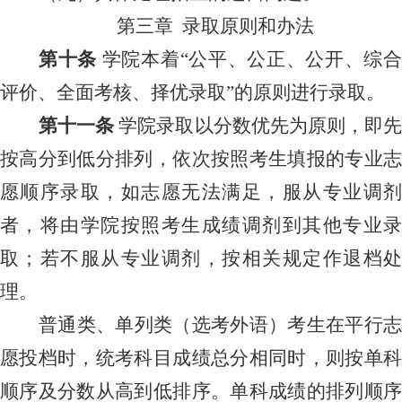
第三章
录取原则和办法
第
十
条
学院
本着
“
公平、公正、公开、综
评价、全面考核、择优录取
”的原则进行录取。
第十
一
条
学
院
录取以分数优先为原则，即
按高分到低分排列，依次按照考生填报的专业志
愿顺序录取，如志愿无法满足，服从专业调剂
者，将由学院按照考生成绩调剂到其他专业录
取；若不服从专业调剂，按相关规定作退档处
理。
普通类、单列类
（
选考外语
）
考生在平行
愿投档时，统考科目成绩总分相同时
，
则按单
顺序及分数从高到低排序。单科成绩的排列顺序