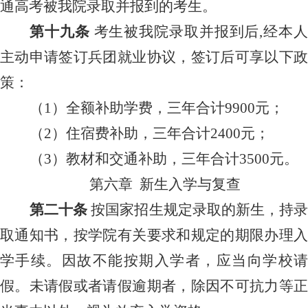
通高考被我院录取并报到的考生。
第十
九
条
考生被我
院
录取并报到后
,经本
主动申请签订兵团就业协议，签订后可享以下政
策：
（
1）全额补助学费，三年合计9900元；
（
2）住宿费补助，三年合计2400元；
（
3）教材和交通补助，三年合计3500元。
第
六
章
新生入学与复查
第
二十
条
按国家招生规定录取的
新
生，持
取通知书，按学
院
有关要求和规定的期限办理
学手续。因故不能按期入学者，应当向学校请
假。未请假或者请假逾期者，除因不可抗力等正