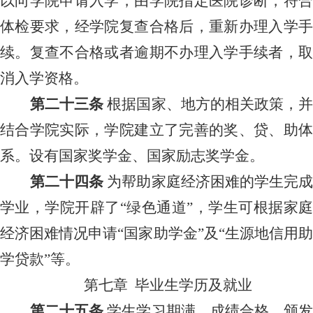
以向学
院
申请入学，由学
院
指定医院诊断
，
符
体检要求，经学
院
复查合格后，重新办理入学
续。复查不合格或者逾期不办理入学手续者，取
消入学资格。
第二十
三
条
根据国家、地方的相关政策，
结合学院实际，学
院
建立了完善的奖、贷、助
系。设有国家奖学金、国家励志奖学金。
第二十
四
条
为帮助家庭经济困难的学生完
学业，学
院
开辟了
“绿色通道”，学生可根据家
经济困难情况申请“国家助学金”及“生源地信用助
学贷款”等。
第
七
章
毕业生学历及就业
第二十
五
条
学
生
学习期满，成绩合格，颁