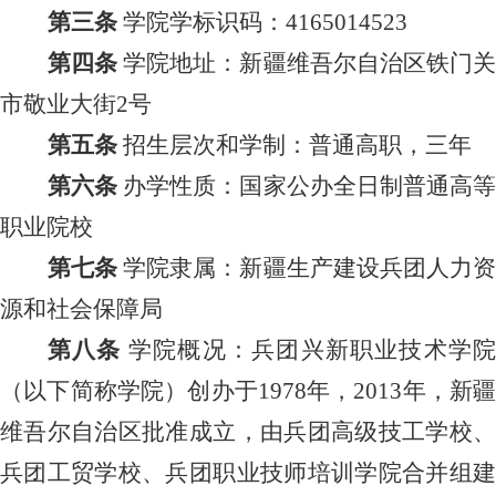
第三条
学
院
学标识码：
4165014523
第四条
学院地址：新疆维吾尔自治区铁门
市敬业大街
2号
第
五
条
招生层次和学制：普通高职，三年
第六条
办学性质：国家公办全日制普通高
职业院校
第七条
学院隶属：新疆生产建设兵团人力
源和社会保障局
第
八
条
学
院
概况
：
兵团兴新职业技术学
（以下简称学院）
创办
于
1978年，2013年，新
维吾尔自治区批准成立，由兵团高级技工学校、
兵团工贸学校、兵团职业技师培训学院合并组建