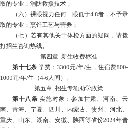
取的专业：消防救援技术；
（六）裸眼视力任何一眼低于
4.8者，不予录
取的专业：烹饪工艺与营养；
（七
）若有其他关于体检方面的疑问，请
打招生咨询热线。
第四章
新生收费标准
第十
七
条
学费：
3300
元
/年/生，住宿费800
1000
元
/年/生（4-6人间）。
第
五
章
招生专项助学政策
第十
八
条
实施对象：
参加甘肃、河南、
南、青海、宁夏、四川、内蒙古、贵州、河北、
重庆、山东、湖南、安徽、陕西等
省份
2024年