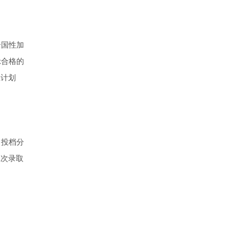
全国性加
示合格的
生计划
，投档分
批次录取
。