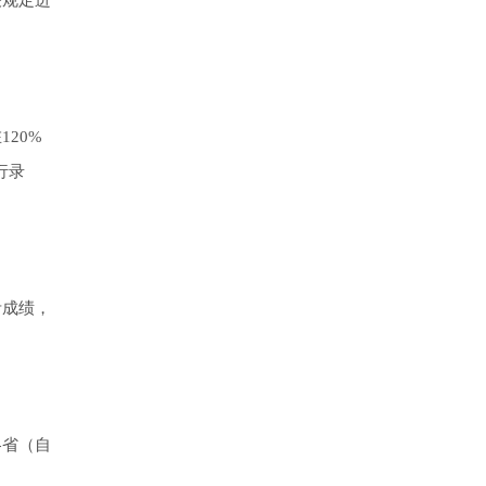
关规定进
20%
行录
考成绩，
各省（自