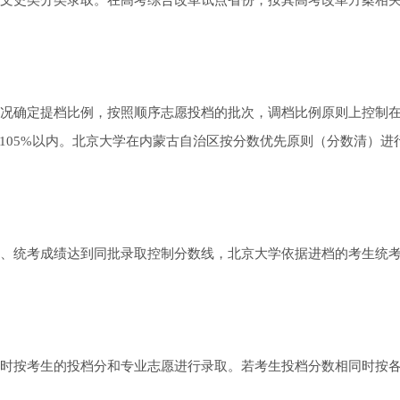
文史类分类录取。在高考综合改革试点省份，按其高考改革方案相
况确定提档比例，按照顺序志愿投档的批次，调档比例原则上控制在1
105%以内。北京大学在内蒙古自治区按分数优先原则（分数清）进
、统考成绩达到同批录取控制分数线，北京大学依据进档的考生统
时按考生的投档分和专业志愿进行录取。若考生投档分数相同时按