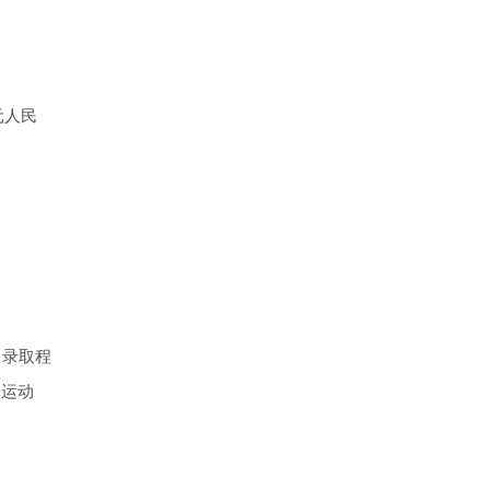
元人民
、录取程
平运动