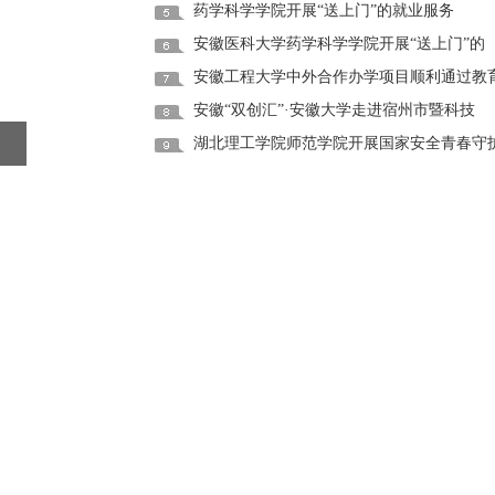
药学科学学院开展“送上门”的就业服务
安徽医科大学药学科学学院开展“送上门”的
安徽工程大学中外合作办学项目顺利通过教
安徽“双创汇”·安徽大学走进宿州市暨科技
湖北理工学院师范学院开展国家安全青春守
天津财经大学经济学院获得中软国际教育“产
天