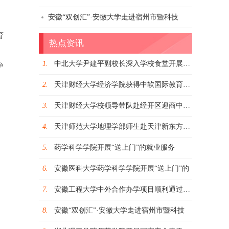
安徽“双创汇”·安徽大学走进宿州市暨科技
育
热点资讯
1.
中北大学尹建平副校长深入学校食堂开展安全
护
2.
天津财经大学经济学院获得中软国际教育“产
津财经大学校领导带队赴经开区迎商中心走
天津师范
3.
天津财经大学校领导带队赴经开区迎商中心走
4.
天津师范大学地理学部师生赴天津新东方培训
5.
药学科学学院开展“送上门”的就业服务
6.
安徽医科大学药学科学学院开展“送上门”的
7.
安徽工程大学中外合作办学项目顺利通过教育
8.
安徽“双创汇”·安徽大学走进宿州市暨科技