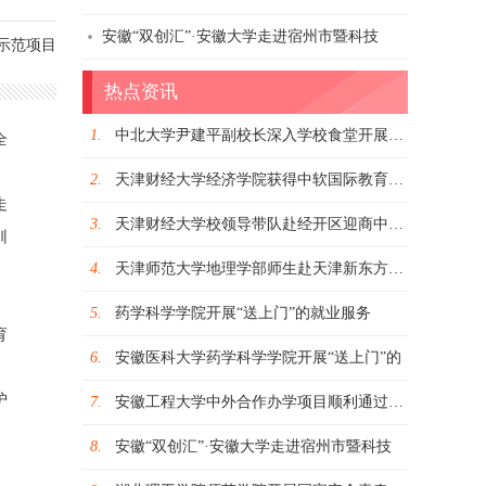
安徽“双创汇”·安徽大学走进宿州市暨科技
示范项目
热点资讯
1.
中北大学尹建平副校长深入学校食堂开展安全
全
2.
天津财经大学经济学院获得中软国际教育“产
走
3.
天津财经大学校领导带队赴经开区迎商中心走
训
4.
天津师范大学地理学部师生赴天津新东方培训
5.
药学科学学院开展“送上门”的就业服务
育
6.
安徽医科大学药学科学学院开展“送上门”的
护
7.
安徽工程大学中外合作办学项目顺利通过教育
津财经大学校领导带队赴经开区迎商中心走
天津师范
8.
安徽“双创汇”·安徽大学走进宿州市暨科技